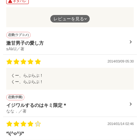
ネタバレ
激愛！
レビューを見る
やっぱ幼馴染みって憧れる(´･_･`)❤️
恋愛(ラブコメ)
激甘男子の愛し方
sAkU／著
2014/03/09 05:30
くー、らぶらぶ！
くー、らぶらぶ！
恋愛(学園)
イジワルするのはキミ限定＊
なな．／著
2014/01/14 02:46
*\(^o^)/*