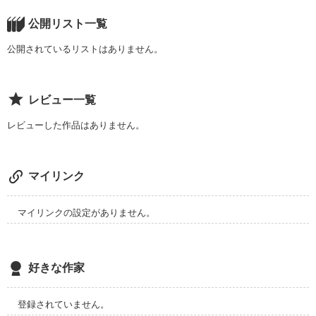
お母さんごめんなさい。お父さんごめんなさい。

公開リスト一覧
死んだとわかっていても会いたい。もう一度だけ。もう一度で
公開されているリストはありません。
あなたとお別れした日も

いい。あたしにとって大切な人に、

逢いたい。
レビュー一覧
いつも「雨」が降っていた。

レビューした作品はありません。
作品を読む
今でも

マイリンク
雨が降るとあなたを思い出す。

マイリンクの設定がありません。
忌ま忌ましい雨も

好きな作家
急な夕立も

登録されていません。