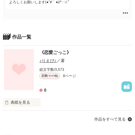
よろしくお願いします(●´∀｀●)/*:･☆ﾟ
作品一覧
《恋愛ごっこ》
♪りえぴ♪
／著
総文字数/3,573
8ページ
恋愛(その他)
0
表紙を見る
もう本気で人を好きにならないんだから…

作品をすべて見る
そう思っていた女と
