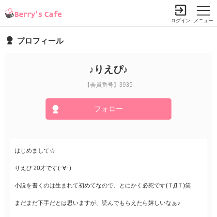
ログイン
メニュー
プロフィール
♪りえぴ♪
【会員番号】3935
フォロー
はじめまして☆
りえぴ 20才です(･∀･)
小説を書くのは生まれて初めてなので、とにかく必死です(ＴДＴ)笑
まだまだ下手だとは思いますが、読んでもらえたら嬉しいなぁ♪