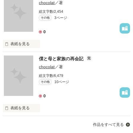
chocolat
／著
総文字数/2,454
3ページ
その他
0
表紙を見る
僕の仕事に対する思い…

僕と母と家族の再会記
完
上司や部下、皆の思い…

chocolat
／著
同じ境遇の人や

総文字数/6,479
これから人の上に立つようになる人…

10ページ
その他
僕が社会に出て学んだ事…

一つ一つの価値観や仕組み…

0
賛同して欲しいわけでも

表紙を見る
批判して欲しいわけでもないですが、

理解してくれる人がいたら…

2007/05/04～05

作品をすべて見る
in 大阪

そんな、何処にも吐けない思いを綴ります。
