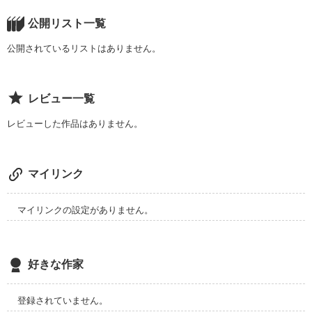
母と、家族と、

皆で過ごした２日間…。

公開リスト一覧
母との８年半振りの

公開されているリストはありません。
作品を読む
再会と別れ…。

２日間に渡る

レビュー一覧
一生忘れられなくなった、

僕の大切な思い出を

レビューした作品はありません。
ここに綴ります。
作品を読む
マイリンク
マイリンクの設定がありません。
好きな作家
登録されていません。