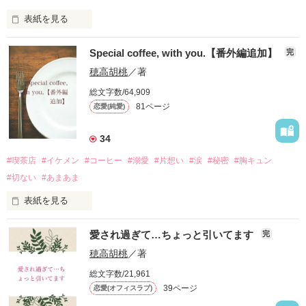
でも・・今目の前にいる彼は、昨日までの後輩とはまるで別
人？

表紙を見る
高嶺の花と言われている雨宮 莉緒は、誰もが恋心を寄せる美人
Special coffee, with you.【番外編追加】
完
である。

　　　　澤田隼人　　２７歳

穂高胡桃
／著
そんな彼女が恋をした。まさかの初恋で。

　　　　　　　　　◇

総文字数/64,909
81ページ
恋愛(純愛)
相手は同期の佐伯 侑李。

　　　　今井咲季　　２９歳

女性が苦手で、ほとんど会話をしたことがない。

「君が好きだから嘘をつく」のside storyで、『そばにいて　～
34
#喫茶店
#イケメン
#コーヒー
#溺愛
#片想い
#涙
#秘密
#胸キュン
恋する気持ちを知った莉緒は、初めての気持ちに戸惑い暴走し
てしまう。

#切ない
#あまあま
作品を読む
美人なのにちょっと抜けてる莉緒の初恋は.....。
表紙を見る
仕事帰りによく寄る喫茶店『プレシャス』。私の一番のお気に
愛され過ぎて…ちょっと引いてます
完
入りがここにある。

作品を読む
大好きなコーヒー、それと素敵なオーナー『安藤さん』

穂高胡桃
／著
通い始めて約１年、秘密にしていた想いに乱れるような嵐が来
総文字数/21,961
た。

39ページ
恋愛(オフィスラブ)
でもばれたくないこの気持ちをどうしたらいい？
