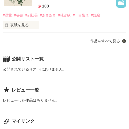
　　安藤 准　　３１歳

103
　　　　　　 ｘ　　　

#溺愛
#秘書
#副社長
#あまあま
#独占欲
#一目惚れ
#短編
　　佐野 茉優　２６歳

表紙を見る
新入社員の千堂 恵は透明感のある外見をもち、秘書室への配属
作品をすべて見る
が決まった。

作品を読む
まだ新人ということで役員秘書の担当は無く事務作業をこなし
ていたある日、残業をしていると秘書室室長と副社長の橘 柊生
公開リスト一覧
が海外出張から帰って来た。

公開されているリストはありません。
室長から紹介された時、初対面で自分を見つめている副社長に
戸惑う恵だったが、翌日には副社長秘書に任命されてしまう。

レビュー一覧
その日から副社長の溺愛と独占愛に振り回される日々が始まっ
た。

レビューした作品はありません。
あまりに愛されて…恋愛未経験の恵は、戸惑いから引いてしま
うこともしばしばあって…

マイリンク