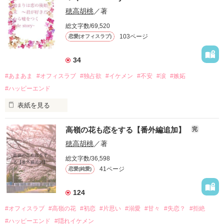
穂高胡桃
／著
後部座席から降りてきたのは、オオカミ社長と揶揄される西条
総文字数/69,520
優貴。

103ページ
恋愛(オフィスラブ)
ケガをした絵莉を気遣う西条は、その場で彼女に恋をした。

34
冷徹な彼が・・と周りを驚かせるくらいに変貌を見せる西条。

#あまあま
#オフィスラブ
#独占欲
#イケメン
#不安
#涙
#嫉妬
一方、絵莉は激変する毎日に戸惑いの日々を過ごしていくのだ
#ハッピーエンド
表紙を見る
目が覚めて今、裸で私を抱きしめながら寝ている相手は・・・
作品を読む
高嶺の花も恋をする【番外編追加】
完
クールでイケメン、社内でもかなりもてる男なのに、好きな子
から身を引いて恋の応援をしていた人。

穂高胡桃
／著
総文字数/36,598
楓への密かな想いを知っていた咲季が『頑張ったね』と慰める
41ページ
恋愛(純愛)
と、『誰にも話していないから、慰めてくれる人がいませ
ん・・。今井さんが僕を慰めてくれますか？』そう答えた隼
人。

124
そんな彼を慰めるつもりで飲みに行ったのに・・・一夜を共に
#オフィスラブ
#高嶺の花
#初恋
#片思い
#溺愛
#甘々
#失恋？
#拒絶
してしまった。

#ハッピーエンド
#隠れイケメン