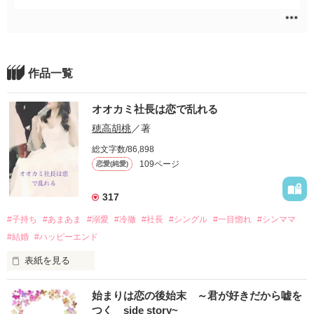
作品一覧
オオカミ社長は恋で乱れる
穂高胡桃
／著
総文字数/86,898
109ページ
恋愛(純愛)
317
#子持ち
#あまあま
#溺愛
#冷徹
#社長
#シングル
#一目惚れ
#シンママ
#結婚
#ハッピーエンド
表紙を見る
シングルマザーで３歳の双子を育てる清水絵莉は、ある日考え
始まりは恋の後始末 ～君が好きだから嘘を
事をしながら自転車を運転していたせいで車との軽い接触事故
つく side story~
を起こしてしまう。
