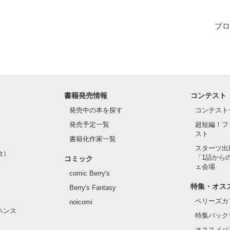
プロ
ね。

。
書籍発売情報
コンテスト
発売中の本を探す
コンテスト
作品を読む
発売予定一覧
超短編！フ
スト
書籍化作家一覧
スターツ出
合）
「1話から
コミック
ェ会場
comic Berry's
特集・オス
Berry's Fantasy
ベリーズカ
noicomi
ペンス
特集バック
オススメバ