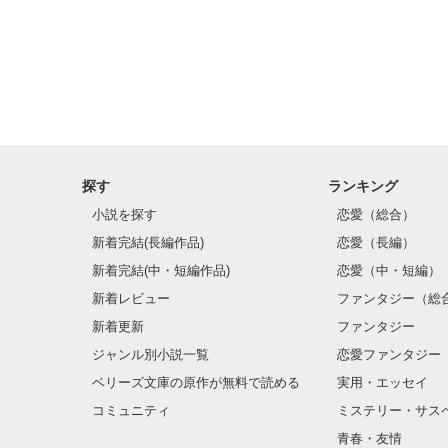
翔太。

ごめんね。 

嘘ついてごめん
騙してごめんね
探す
ランキング
小説を探す
恋愛（総合）
新着完結(長編作品)
恋愛（長編）
新着完結(中・短編作品)
恋愛（中・短編）
新着レビュー
ファンタジー（総
新着更新
ファンタジー
ジャンル別小説一覧
恋愛ファンタジー
ベリーズ文庫の原作が無料で読める
実用・エッセイ
コミュニティ
ミステリー・サス
青春・友情