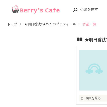
小説を探す
トップ
★明日香汰ﾝ★さんのプロフィール
作品一覧
★明日香汰
表紙を見る
はるかちゃん。
