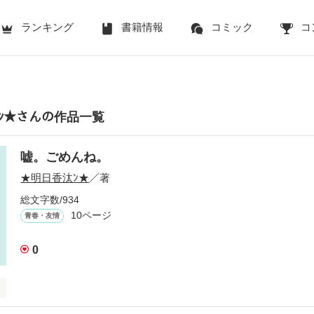
ランキング
書籍情報
コミック
コ
ﾝ★さんの作品一覧
嘘。ごめんね。
★明日香汰ﾝ★
／著
総文字数/934
10ページ
青春・友情
0