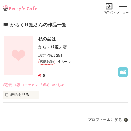
ログイン
メニュー
からくり姫さんの作品一覧
私の恋は…
からくり姫
／著
総文字数/1,254
4ページ
恋愛(純愛)
0
#恋愛
#恋
#イケメン
#虐め
#いじめ
表紙を見る
未編集
プロフィールに戻る
作品を読む