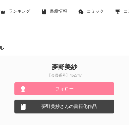
ランキング
書籍情報
コミック
コ
ル
夢野美紗
【会員番号】462747
フォロー
夢野美紗さんの書籍化作品