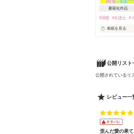
2019.11.22公開

書籍化作品
#溺愛
#弁護士
#
usamoさん

みやのもりさん

表紙を見る
素敵なレビューあ
ある日、突然会
友人家族が経営
「出会ったばか
れないか？」

公開リスト
店の常連で近所
公開されているリ
れてしまい!?

急速に惹かれ合
えない秘密があ
レビュー一
※　※　※

2020.04.07公開

2020.05.16完結

ネタバレ
空旅人さん

歪んだ愛の果て