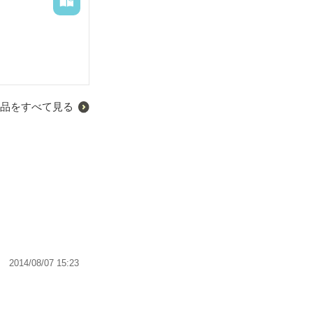
から学生時代の
品をすべて見る
、付き合ってく
かもキスまでさ
士だからこそ言
2014/08/07 15:23