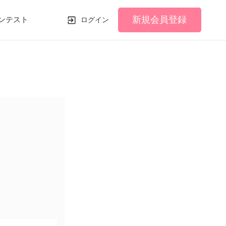
新規会員登録
ンテスト
ログイン