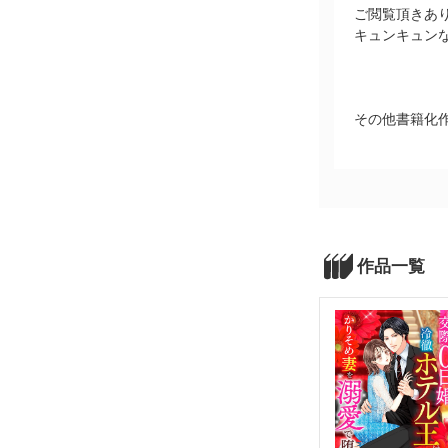
ご閲覧頂きあ
キュンキュン
その他書籍化作
作品一覧