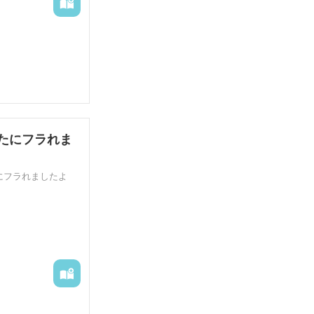
たにフラれま
にフラれましたよ