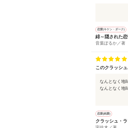
みやのもりさん

血の繋がらな
素敵なレビュー
ていただきま
ドロドロな愛
恋愛(キケン・ダーク)
緋～隠された恋
コロッケ・・
音葉ぽるか／著
このクラッシュ
なんとなく地
ユキセンセと
恋愛(純愛)
ミキがうどん
クラッシュ・ラ
ユキセンセに萌
宇佐木／著