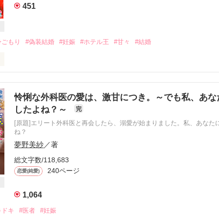
451
身ごもり
#偽装結婚
#妊娠
#ホテル王
#甘々
#結婚
強いられた和菓子屋の娘、浅見小春ｱｻﾐｺﾊﾙ（24）

怜悧な外科医の愛は、激甘につき。～でも私、あな
したよね？～
完
り続けていたホテル王　高城湊ﾀｶｼﾛﾐﾅﾄ（32）

[原題]エリート外科医と再会したら、溺愛が始まりました。私、あなた
ね？
. .｡.:**:.｡. .｡.:*･゜ﾟ･*:.｡. .｡.:*

夢野美紗
／著
と支えてくれていたのは……あなただったんですね？

総文字数/118,683
手を差し伸べたのは、ずっと影から見つめてきたホテル王。

240ページ
恋愛(純愛)
いが交錯する。甘く危うい恋の駆け引き――。

1,064
キドキ
#医者
#妊娠