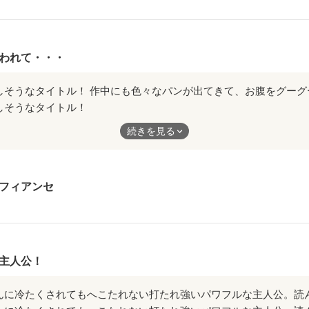
れぞれちゃんと立ち位置がしっかりしているので、読んでいてスト
、
こめちゃうお話なので長編でもさくっと読めました。
われて・・・
しそうなタイトル！
続きを見る
なパンが出てきて、お腹をグーグー鳴らしながらも楽しめるお話で
と昴がすんなり婚約者になっちゃうんですが、裏には裏があり、そ
フィアンセ
めちゃう作品でした！
主人公！