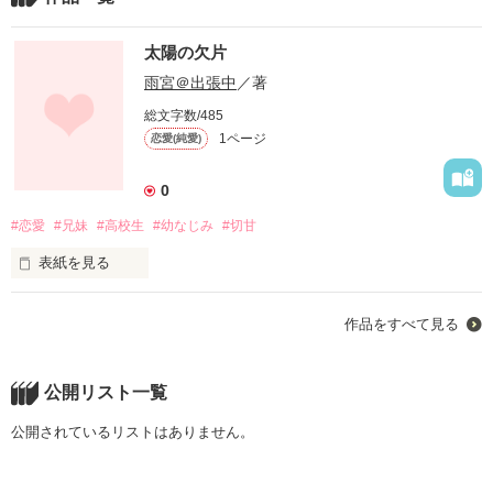
太陽の欠片
雨宮＠出張中
／著
総文字数/485
1ページ
恋愛(純愛)
0
#恋愛
#兄妹
#高校生
#幼なじみ
#切甘
表紙を見る
普通にただ、

作品をすべて見る
君と恋がしてみたかったんだ。

一番近くに居るのに、

公開リスト一覧
心は遠く離れていきそうで、怖かった。

公開されているリストはありません。
何よりも愛した君に

何よりも酷いことをしたのは僕でした。
