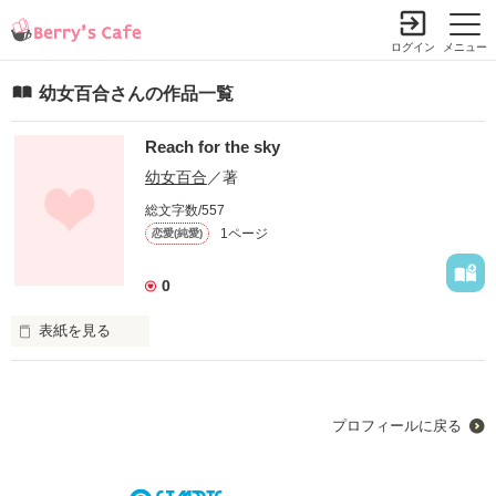
ログイン
メニュー
幼女百合さんの作品一覧
Reach for the sky
幼女百合
／著
総文字数/557
1ページ
恋愛(純愛)
0
表紙を見る
主人公・佐ヶ原美由は親友のつぐみとの帰り道。

交通事故により、つぐみを失う。

大切な物を失っても外では笑う美由。

プロフィールに戻る
鶫へ恋心を抱く美由は小さく紙に書いた。

『Reach for the sky』