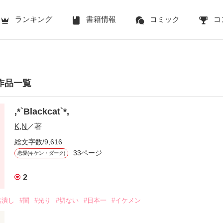
ランキング
書籍情報
コミック
コ
の作品一覧
,*`Blackcat`*,
K,N
／著
総文字数/9,616
33ページ
恋愛(キケン・ダーク)
2
族潰し
#闇
#光り
#切ない
#日本一
#イケメン