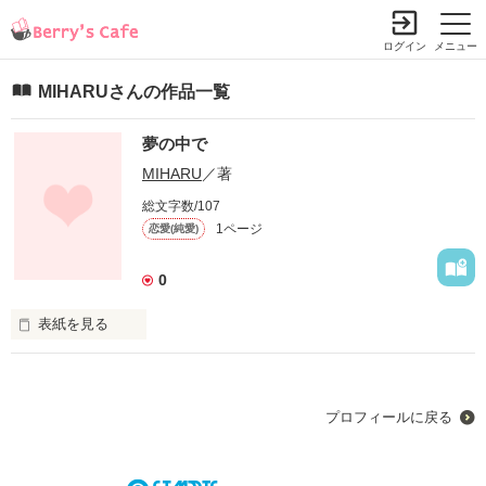
ログイン
メニュー
MIHARUさんの作品一覧
夢の中で
MIHARU
／著
総文字数/107
1ページ
恋愛(純愛)
0
表紙を見る
…ずっと謝りたかった

 幼い日の無邪気な過ちが

プロフィールに戻る
今も心から消えない…