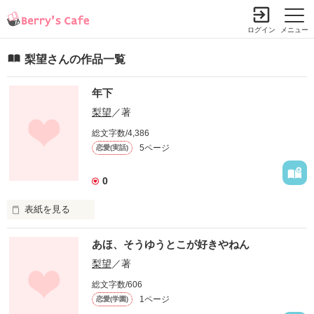
ログイン
メニュー
梨望さんの作品一覧
年下
梨望
／著
総文字数/4,386
5ページ
恋愛(実話)
0
表紙を見る
中学３年。受験生の梨菜は５月の初旬に元々友達だった涼介に
あほ、そうゆうとこが好きやねん
恋をする。
梨望
／著
総文字数/606
作品を読む
1ページ
恋愛(学園)