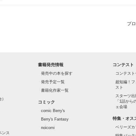
プロ
人の

歩み

書籍発売情報
コンテスト
発売中の本を探す
コンテスト
キなんだ

発売予定一覧
超短編！フ
スト
書籍化作家一覧
スターツ出
合）
「1話から
コミック
ェ会場
作品を読む
comic Berry's
特集・オス
Berry's Fantasy
ベリーズカ
noicomi
ペンス
特集バック