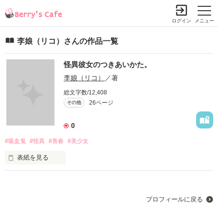
ログイン
メニュー
李娘（リコ）さんの作品一覧
怪異彼女のつきあいかた。
李娘（リコ）
／著
総文字数/12,408
26ページ
その他
0
#吸血鬼
#怪異
#青春
#美少女
表紙を見る
※恋愛かつ、友情かつ、コメディかつ、ファンタジーな物語で
す。

プロフィールに戻る
100%私の趣味で書かれた小説です。

とにかく読んでみてくださいっ！