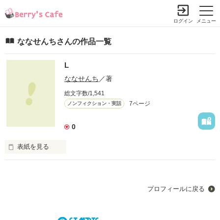
ログイン
メニュー
ななせんちさんの作品一覧
L
ななせんち
／著
総文字数/1,541
7ページ
ノンフィクション・実話
0
表紙を見る
すべてが最後の

高校3年生の夏

プロフィールに戻る
わたしたちはいつもの公園に集まっていた
