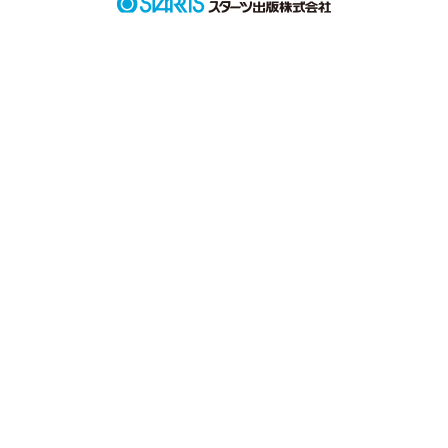
受験に追われるわたし

秘密の恋愛に狂うもの

非日常を求めるもの

諦め、捨てたもの

一人を求めるもの

ずっと同じでは

いられないんだ

だけどわたしたちだけは

ずっとみんな

いつまでも3年2組だよ
