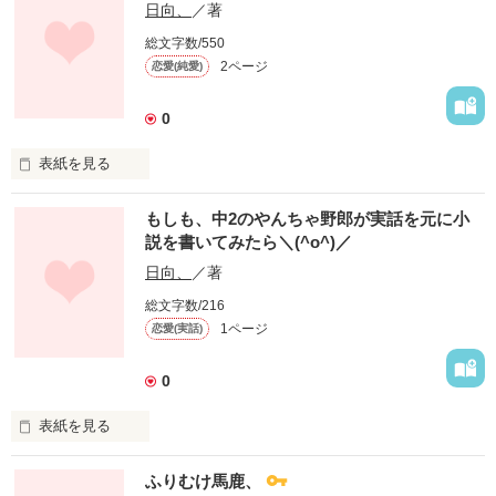
日向、
／著
総文字数/550
2ページ
恋愛(純愛)
0
表紙を見る
もしも、中2のやんちゃ野郎が実話を元に小
説を書いてみたら＼(^o^)／
日向、
／著
総文字数/216
あの頃は楽しかったね、

1ページ
恋愛(実話)
もう君はいないけど

君と過ごしたこの１年を

0
私は決して忘れません。

表紙を見る
世界で１番愛していました。

あなたといた365日、

ふりむけ馬鹿、
ほんとに大好きだった。
