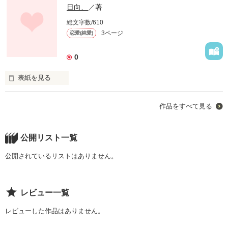
あなたと恋した365日、

誰よりも愛してた。

日向、
／著
あなたに恋する私の一生、

総文字数/610
なんでやり直そうなんて

3ページ
恋愛(純愛)
言ったの?

愛してくれて、ありがとう
一度くらい、秋也の口から

0
"好き"

作品を読む
表紙を見る
って、

言われたかった。

作品をすべて見る
作者の実話です。

初恋の人は

ほんまに中2のヤンチャ野郎です＼(^o^)／笑

公開リスト一覧
好きになってはいけない人、

まだまだ恋の途中です。

公開されているリストはありません。
自分でもどおなるのか

結ばれないってわかってる...

分かりません。

でも諦める事なんてできなくて

レビュー一覧
必死で君に恋をした。

レビューした作品はありません。
作品を読む