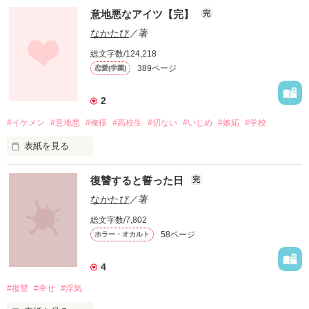
意地悪なアイツ【完】
完
私が始めて恋をした相手は

笑顔がステキな王子さま

なかたぴ
／著
総文字数/124,218
389ページ
恋愛(学園)
キラキラと輝く汗

泥だらけのユニフォーム

2
#イケメン
#意地悪
#俺様
#高校生
#切ない
#いじめ
#嫉妬
#学校
ボールを必死に追いかける姿

表紙を見る
先輩、全てがかっこいいです。

復讐すると誓った日
完
私は見てしまった

なかたぴ
／著
学年一イケメンの裏の顔を…。

先輩、全てが好きです。

総文字数/7,802
58ページ
ホラー・オカルト
そして

4
先輩…

#復讐
#幸せ
#浮気
そんなアイツに私は
