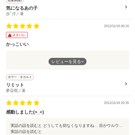
恋愛(純愛)
気になるあの子
なかたぴ

歩ﾟ仔／著
向日葵  咲さん

小柳 亜羅奈さん

2012/11/19 00:16
素敵なレビュー

ネタバレ
作品を読む
ありがとうございます。

かっこいい
＊＊＊＊＊

主人公がめちゃくちゃかっこよかった!!
レビューを見る
５分で宿題を終わらせちゃうとか
作品を読む
私にもしてほしいです(>_<)笑
ホラー・オカルト
リミット
夢朶雨／著
2012/11/18 20:35
感動しました(>_<)
実話の話を読むと どうしても切なくなりますね… 目がウルウルしました。
実話の話を読むと