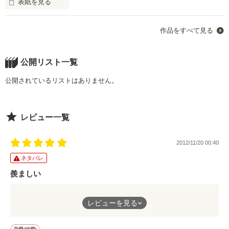
表紙を見る
人生で初めて恋というものを教わった。

『私じゃ、ダメですか？』

「幸せになろうな」

作品をすべて見る
だけど

貴方はそう言って私の頭を撫でた…。

作品を読む
公開リスト一覧
神様は意地悪でした…。

そう貴方と幸せになるはずだった。

公開されているリストはありません。
＊＊＊＊＊＊＊＊＊＊＊＊

レビュー一覧
でも…

開始 2012 08 29

終了 2013 08 17

2012/11/20 00:40
＊＊＊＊＊＊＊＊＊＊＊＊

ネタバレ
羨ましい
※グロイ表現が含まれます。

総合ランキング最高64位

いつも遠くから見ていた南も、
レビューを見る
＊＊＊＊＊

自分を見てたなんて驚きました。
ありがとうございます

ジャンル別最高４位

二人の想いが通じあえて良かったです！