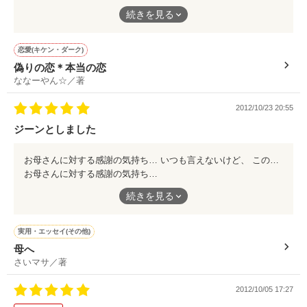
どうしても切なくなりますね…
続きを見る
目がウルウルしました。
恋愛(キケン・ダーク)
偽りの恋＊本当の恋
ななーやん☆／著
2012/10/23 20:55
ジーンとしました
お母さんに対する感謝の気持ち… いつも言えないけど、 この作品を読んだら 勇気を出して言おうと思いました。
お母さんに対する感謝の気持ち…
続きを見る
いつも言えないけど、
この作品を読んだら
勇気を出して言おうと思いました。
実用・エッセイ(その他)
母へ
さいマサ／著
2012/10/05 17:27