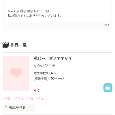
かんたん感想 感想 レビューは
私の励みです…ありがとうございます。
作品一覧
私じゃ、ダメですか？
なかたぴ
／著
総文字数/12,632
50ページ
恋愛(学園)
0
#恋愛
#王子様
#学園
#切ない
表紙を見る