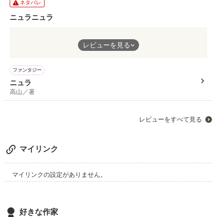
ネタバレ
ニュラニュラ
可愛い響きなのに
レビューを見る
段々、怖くなってくるのは
何故だろう…。
ファンタジー
いきなり
ニュラ
「あなたニュラってる」
高山／著
何て言われたら混乱しそうです(笑)
レビューをすべて見る
マイリンク
マイリンクの設定がありません。
好きな作家