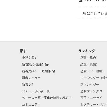
((　…リア充爆発
登録されてい
※濡れ場一歩手
探す
ランキング
小説を探す
恋愛（総合）
新着完結(長編作品)
恋愛（長編）
新着完結(中・短編作品)
恋愛（中・短編）
新着レビュー
ファンタジー（総
新着更新
ファンタジー
ジャンル別小説一覧
恋愛ファンタジー
ベリーズ文庫の原作が無料で読める
実用・エッセイ
コミュニティ
ミステリー・サス