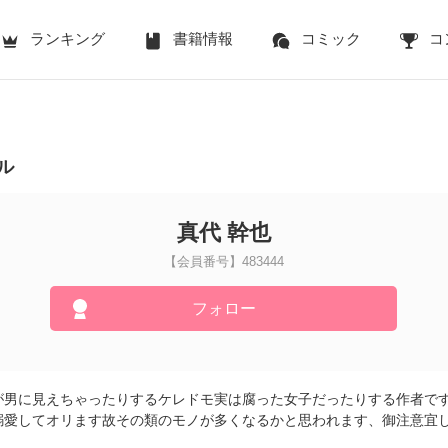
ランキング
書籍情報
コミック
コ
ル
真代 幹也
【会員番号】483444
フォロー
が男に見えちゃったりするケレドモ実は腐った女子だったりする作者で
溺愛してオリます故その類のモノが多くなるかと思われます、御注意宜