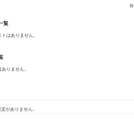
作
した猫好きな俺を慰めてくれたのは…真っ黒い、１人の仔猫だった。

、ですか…？」

一覧
、です。…御主人。隣、いい…？」

ストはありません。
きです。有難う御座います！」

御主人。あ、勿論…その、レンアイカンジョウ、です。」

覧
するんですよ…？」

はありません。
たのは、発情期真っ只中のショタ猫？

会社員)×♂(発情期真っ只中黒ショタ猫)

設定がありません。
つら、只のバカップルだろ…？」
