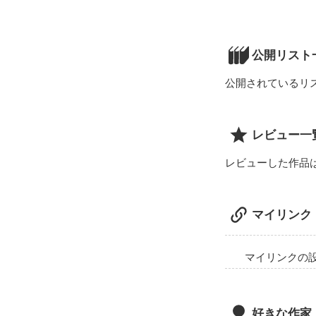
失恋の夜、泥酔
「…どうしたん
公開リスト
「…んぅ、寒い
公開されているリ
「甘いの、大好
「大好きです、
レビュー一
「仔猫も、発情
レビューした作品
…ある夜出逢っ
マイリンク
♂(猫大好き一般
マイリンクの
「…んー。こい
好きな作家