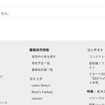
しろ。　))

ません。
前マデの描写アリ。注意。
作品を読む
書籍発売情報
コンテスト
発売中の本を探す
コンテスト
発売予定一覧
超短編！フ
スト
書籍化作家一覧
スターツ出
合）
「1話から
コミック
ェ会場
comic Berry's
特集・オス
Berry's Fantasy
ベリーズカ
noicomi
ペンス
特集バック