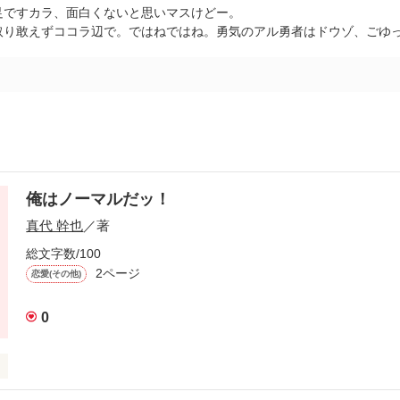
足ですカラ、面白くないと思いマスけどー。
取り敢えずココラ辺で。ではねではね。勇気のアル勇者はドウゾ、ごゆ
俺はノーマルだッ！
真代 幹也
／著
総文字数/100
2ページ
恋愛(その他)
0