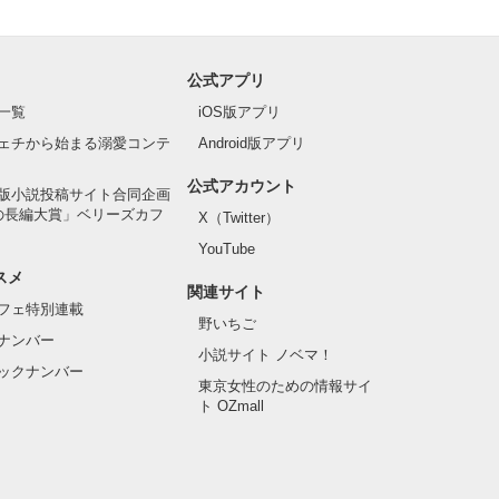
公式アプリ
一覧
iOS版アプリ
ェチから始まる溺愛コンテ
Android版アプリ
公式アカウント
版小説投稿サイト合同企画
の長編大賞」ベリーズカフ
X（Twitter）
YouTube
スメ
関連サイト
フェ特別連載
野いちご
ナンバー
小説サイト ノベマ！
ックナンバー
東京女性のための情報サイ
ト OZmall