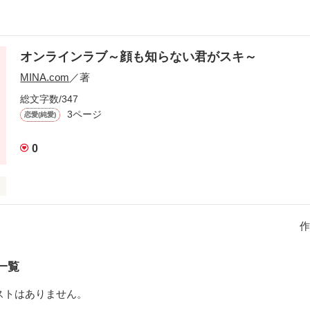
オンラインラブ～顔も知らない君がスキ～
MINA.com
／著
総文字数/347
3ページ
恋愛(純愛)
0
作
ブシ」のはずだった。

一覧
ストはありません。