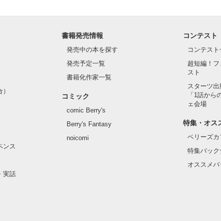
書籍発売情報
コンテスト
発売中の本を探す
コンテスト
発売予定一覧
超短編！フ
スト
書籍化作家一覧
スターツ出
合）
「1話から
コミック
ェ会場
comic Berry's
特集・オス
Berry's Fantasy
ベリーズカ
noicomi
ペンス
特集バック
オススメバ
・実話