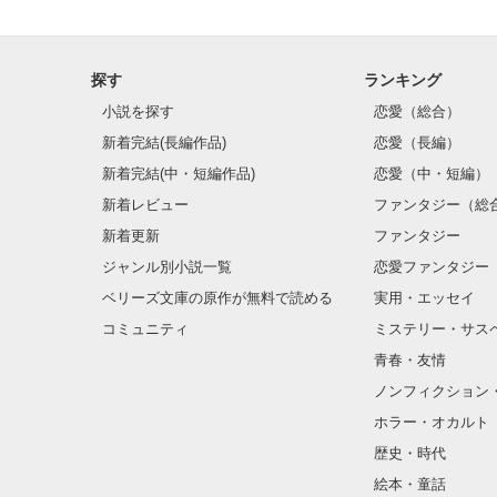
探す
ランキング
小説を探す
恋愛（総合）
新着完結(長編作品)
恋愛（長編）
新着完結(中・短編作品)
恋愛（中・短編）
新着レビュー
ファンタジー（総
新着更新
ファンタジー
ジャンル別小説一覧
恋愛ファンタジー
ベリーズ文庫の原作が無料で読める
実用・エッセイ
コミュニティ
ミステリー・サス
青春・友情
ノンフィクション
ホラー・オカルト
歴史・時代
絵本・童話