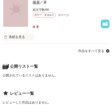
噺屋
／著
総文字数/86
1ページ
ホラー・オカルト
0
表紙を見る
未編集
作品をすべて見る
作品を読む
公開リスト一覧
公開されているリストはありません。
レビュー一覧
レビューした作品はありません。