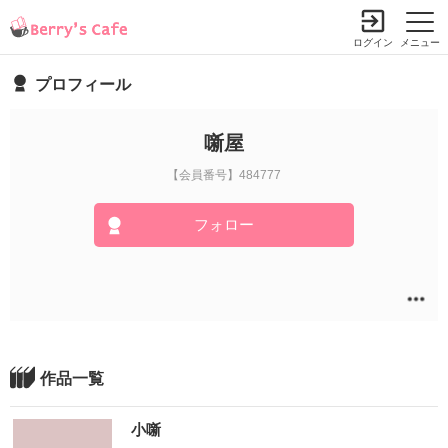
ログイン
メニュー
プロフィール
噺屋
【会員番号】484777
フォロー
作品一覧
小噺