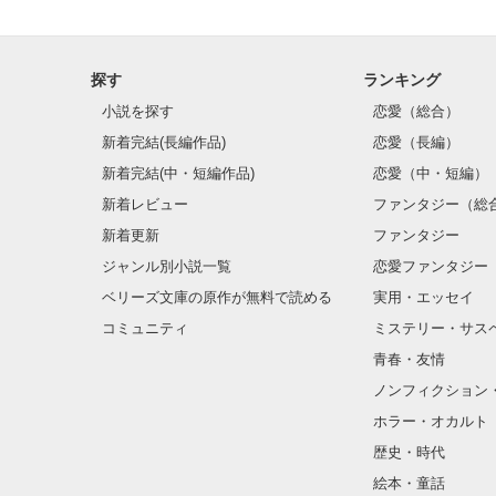
探す
ランキング
小説を探す
恋愛（総合）
新着完結(長編作品)
恋愛（長編）
新着完結(中・短編作品)
恋愛（中・短編）
新着レビュー
ファンタジー（総
新着更新
ファンタジー
ジャンル別小説一覧
恋愛ファンタジー
ベリーズ文庫の原作が無料で読める
実用・エッセイ
コミュニティ
ミステリー・サス
青春・友情
ノンフィクション
ホラー・オカルト
歴史・時代
絵本・童話