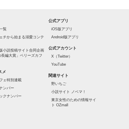
公式アプリ
一覧
iOS版アプリ
ェチから始まる溺愛コンテ
Android版アプリ
公式アカウント
版小説投稿サイト合同企画
の長編大賞」ベリーズカフ
X（Twitter）
YouTube
スメ
関連サイト
フェ特別連載
野いちご
ナンバー
小説サイト ノベマ！
ックナンバー
東京女性のための情報サイ
ト OZmall