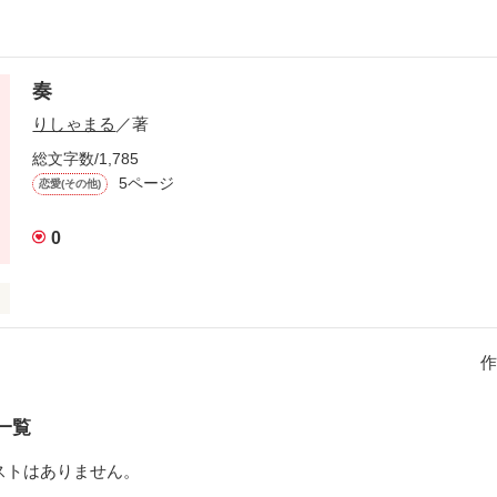
奏
りしゃまる
／著
総文字数/1,785
5ページ
恋愛(その他)
0
作
作品を読む
一覧
ストはありません。