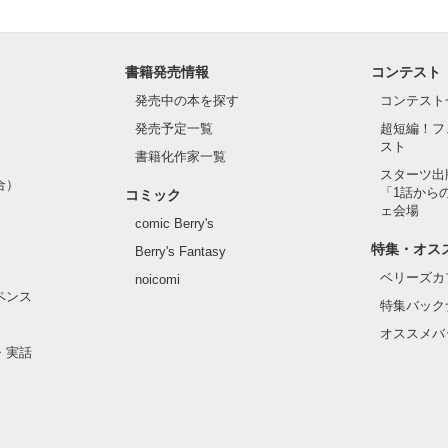
書籍発売情報
コンテスト
発売中の本を探す
コンテスト
発売予定一覧
超短編！フ
スト
書籍化作家一覧
スターツ出
合）
「1話から
コミック
ェ会場
comic Berry's
特集・オス
Berry's Fantasy
ベリーズカ
noicomi
ペンス
特集バック
オススメバ
・実話