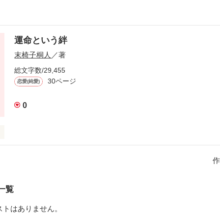
運命という絆
末椅子桐人
／著
総文字数/29,455
30ページ
恋愛(純愛)
0
"無くて当たり前"の世界…

作
さえあれば！と云う贅沢な競争社会に変わってしまいました…

く､全ての方々にと想い…書き進めて行きたいと想います。

一覧
ストはありません。