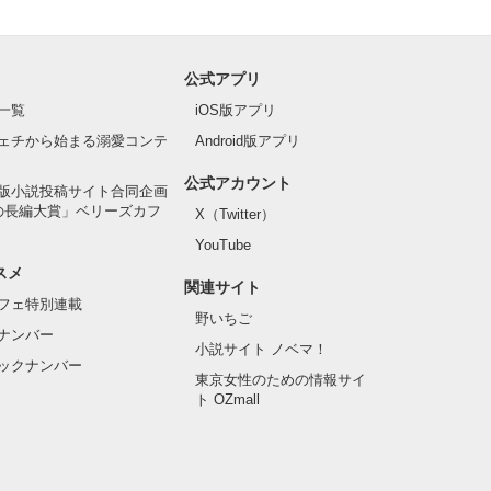
公式アプリ
一覧
iOS版アプリ
ェチから始まる溺愛コンテ
Android版アプリ
公式アカウント
版小説投稿サイト合同企画
の長編大賞」ベリーズカフ
X（Twitter）
YouTube
スメ
関連サイト
フェ特別連載
野いちご
ナンバー
小説サイト ノベマ！
ックナンバー
東京女性のための情報サイ
ト OZmall