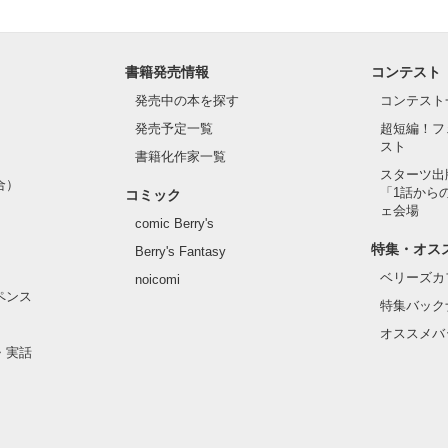
書籍発売情報
コンテスト
発売中の本を探す
コンテスト
発売予定一覧
超短編！フ
スト
書籍化作家一覧
スターツ出
合）
「1話から
コミック
ェ会場
comic Berry's
特集・オス
Berry's Fantasy
ベリーズカ
noicomi
ペンス
特集バック
オススメバ
・実話