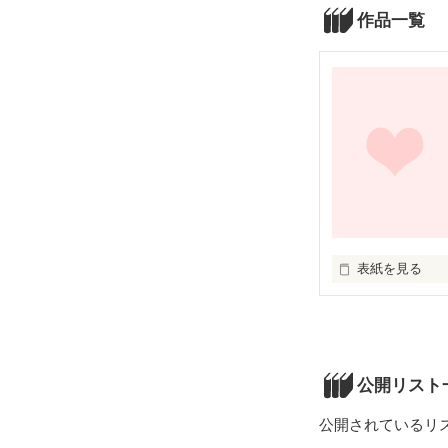
作品一覧
表紙を見る
三十年前の日本は
現在では､お金
将来に不安を抱
公開リスト
公開されているリ