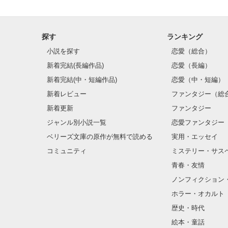
探す
ランキング
小説を探す
恋愛（総合）
新着完結(長編作品)
恋愛（長編）
新着完結(中・短編作品)
恋愛（中・短編）
新着レビュー
ファンタジー（総
新着更新
ファンタジー
ジャンル別小説一覧
恋愛ファンタジー
ベリーズ文庫の原作が無料で読める
実用・エッセイ
コミュニティ
ミステリー・サス
青春・友情
ノンフィクション
ホラー・オカルト
歴史・時代
絵本・童話