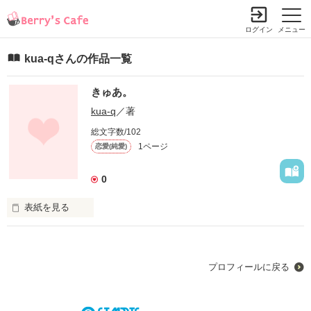
ログイン
メニュー
kua-qさんの作品一覧
きゅあ。
kua-q
／著
総文字数/102
1ページ
恋愛(純愛)
0
表紙を見る
プロフィールに戻る
この恋がずっと続けばいいって

思ってました。
