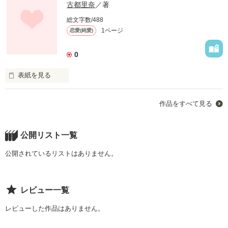
古都里奈
／著
総文字数/488
1ページ
恋愛(純愛)
0
表紙を見る
作品をすべて見る
夏が来て、森がいろんな緑をくれる頃

私は、透明になる・・・あなたの涌き水のように綺麗な心に洗
われて
公開リスト一覧
公開されているリストはありません。
作品を読む
レビュー一覧
レビューした作品はありません。