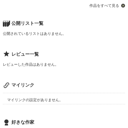
作品をすべて見る
私――

公開リスト一覧
河原美優、25歳。

公開されているリストはありません。
彼と付き合い始めて５年。

結婚を前提にと

レビュー一覧
プロポーズみたいな事を言われ

同棲して３年が立ったが――。

レビューした作品はありません。
｢まだ美優とは結婚できないよ｣

マイリンク
｢そう言ってもう３年立つのよ。

別に急かすつもりはないけど

マイリンクの設定がありません。
踏み切れない理由があるなら

言ってくれてもよくない？｣

好きな作家