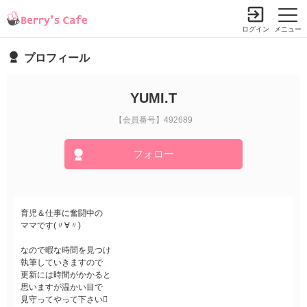
ログイン
メニュー
プロフィール
YUMI.T
【会員番号】492689
フォロー
育児＆仕事に奮闘中の
ママです(〃∀〃)
なので暇な時間を見つけ
執筆していきますので
更新には時間がかかると
思いますが温かい目で
見守ってやって下さい