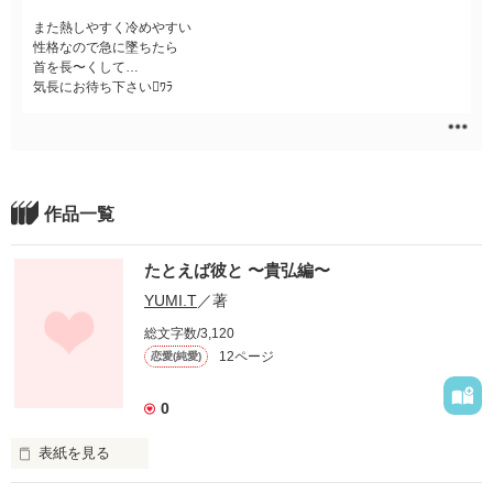
また熱しやすく冷めやすい
性格なので急に墜ちたら
首を長〜くして…
気長にお待ち下さいﾜﾗ
作品一覧
たとえば彼と 〜貴弘編〜
YUMI.T
／著
総文字数/3,120
12ページ
恋愛(純愛)
0
表紙を見る