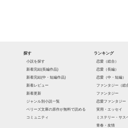
私が目を開ける
急にさしこんで
探す
ランキング
小説を探す
恋愛（総合）
新着完結(長編作品)
恋愛（長編）
新着完結(中・短編作品)
恋愛（中・短編）
新着レビュー
ファンタジー（総
新着更新
ファンタジー
ジャンル別小説一覧
恋愛ファンタジー
ベリーズ文庫の原作が無料で読める
実用・エッセイ
コミュニティ
ミステリー・サス
青春・友情