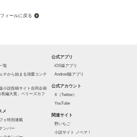
闇でした。

フィールに戻る
公式アプリ
一覧
iOS版アプリ
ェチから始まる溺愛コンテ
Android版アプリ
公式アカウント
版小説投稿サイト合同企画
の長編大賞」ベリーズカフ
X（Twitter）
YouTube
スメ
関連サイト
フェ特別連載
野いちご
ナンバー
小説サイト ノベマ！
ックナンバー