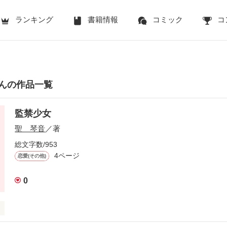
ランキング
書籍情報
コミック
コ
んの作品一覧
監禁少女
聖 琴音
／著
総文字数/953
4ページ
恋愛(その他)
0