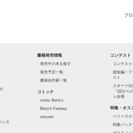
と、そこに広がっていたのは、まるでクレヨンで塗り潰したような漆黒の
プロ
きた光から現れたのはー…？
作品を読む
書籍発売情報
コンテスト
発売中の本を探す
コンテスト
発売予定一覧
超短編！フ
スト
書籍化作家一覧
スターツ出
合）
「1話から
コミック
ェ会場
comic Berry's
特集・オス
Berry's Fantasy
ベリーズカ
noicomi
ペンス
特集バック
オススメバ