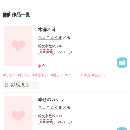
作品一覧
木漏れ日
ちょこ☆くま
／著
総文字数/2,834
12ページ
恋愛(純愛)
0
#切ない
#代わり
#木漏れ日
#優しい
#ブルー13
#涙
#温かい
表紙を見る
安心できる、心地良い隣。

幸せのカケラ
暖かい、優しい声。

ちょこ☆くま
／著
総文字数/5,639
どこまでも真っすぐな、言葉。

24ページ
恋愛(純愛)
俺を包み込む、優しい体温。
