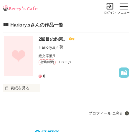
ログイン
メニュー
Hariory.sさんの作品一覧
2回目の約束。
Hariory.s
／著
総文字数/1
1ページ
恋愛(純愛)
0
表紙を見る
未編集
プロフィールに戻る
作品を読む