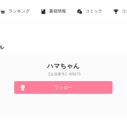
ランキング
書籍情報
コミック
コ
ル
ハマちゃん
【会員番号】495675
フォロー