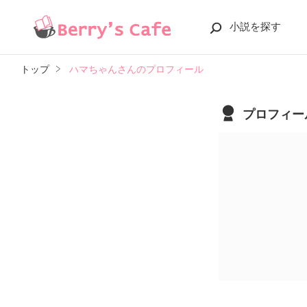
小説を探す
トップ
ハマちゃんさんのプロフィール
プロフィー