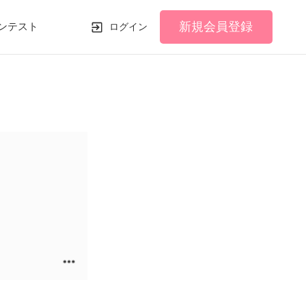
新規会員登録
ンテスト
ログイン