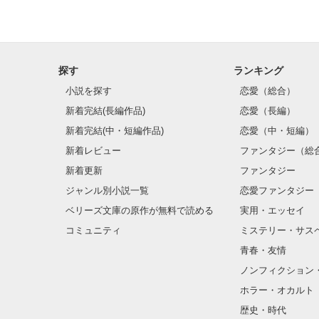
探す
ランキング
小説を探す
恋愛（総合）
新着完結(長編作品)
恋愛（長編）
新着完結(中・短編作品)
恋愛（中・短編）
新着レビュー
ファンタジー（総
新着更新
ファンタジー
ジャンル別小説一覧
恋愛ファンタジー
ベリーズ文庫の原作が無料で読める
実用・エッセイ
コミュニティ
ミステリー・サス
青春・友情
ノンフィクション
ホラー・オカルト
歴史・時代