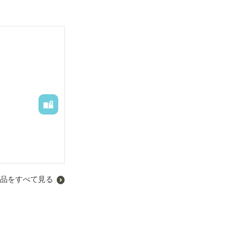
品をすべて見る