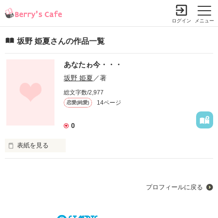
ログイン
メニュー
坂野 姫夏さんの作品一覧
あなたゎ今・・・
坂野 姫夏
／著
総文字数/2,977
14ページ
恋愛(純愛)
0
表紙を見る
はぢめてですが、実話を書いてみました(^w^)
プロフィールに戻る
作品を読む