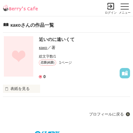
ログイン
メニュー
какоさんの作品一覧
近いのに遠いくて
како
／著
総文字数/1
1ページ
恋愛(純愛)
0
表紙を見る
幼馴染みの君…

今まで友達だと思ってたのに

いつのまにか好きになっていた。

プロフィールに戻る
本当はずっと前から好きだったよ。
