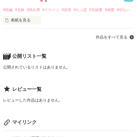
1
#続編
#兄妹
#病み男
#イケメン
#友情
#たぶ恋
#兄妹愛
#純愛
#切ない
表紙を見る
背景など、特に説明は無いので、上記２作品をお読みになって
いない方には…お読み頂けないかと思われます。

作品をすべて見る
【たぶん恋、きっと愛】の

悪しからず、ご了承くださいませ

続編的作品

公開リスト一覧
†**++*+*†*+*++**†

公開されているリストはありません。
舞台は、いつものあの家族。

作品を読む
大黒柱は金髪の。

レビュー一覧
飼い猫二匹は睦まじく。

レビューした作品はありません。
時折揺れる、愛と恋。

マイリンク
現れたるは、飛ばない蝶。
