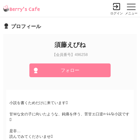
ログイン
メニュー
プロフィール
須藤えびね
【会員番号】496258
フォロー
小説を書くためだけに来ています
甘Ｍな女の子に向いたような、鈍痛を伴う、苦甘エ口逆ﾊｰﾚﾑな小説です

是非…
読んでみてくださいませ