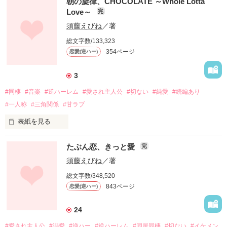
朝の旋律、CHOCOLATE ～Whole Lotta
Love～
完
前作朝チョコ完結時、前後。

須藤えびね
／著
総文字数/133,323
354ページ
恋愛(逆ハー)
音楽と、美味しいものと。

全て委ねた哲との、生活。

3
#同棲
#音楽
#逆ハーレム
#愛され主人公
#切ない
#純愛
#続編あり
#一人称
#三角関係
#甘ラブ
ねぇ哲。

表紙を見る
私、あいつと結婚するよ。

【音楽とピアスと美味しいもの。間抜けな私と、赤い髪】

たぶん恋、きっと愛
完
いいでしょう？

須藤えびね
／著
総文字数/348,520
843ページ
恋愛(逆ハー)
私、蜜と言います。

鉄工所勤務の、旋盤使いです。吹奏楽団所属の、ﾄﾗﾝﾍﾟｯﾄ奏者
24
でもあります。

#愛され主人公
#溺愛
#逆ハー
#逆ハーレム
#同居同棲
#切ない
#イケメン