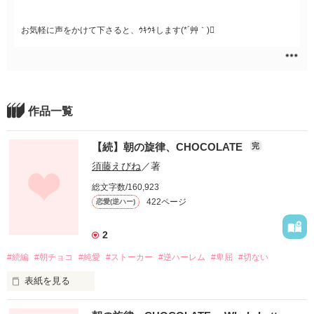
お気軽に声をかけて下さると、ｳｷｳｷします(*´艸｀)
作品一覧
【続】朝の旋律、CHOCOLATE
完
須藤えびね
／著
総文字数/160,923
422ページ
恋愛(逆ハー)
2
#続編
#朝チョコ
#純愛
#ストーカー
#逆ハーレム
#卑屈
#切ない
表紙を見る