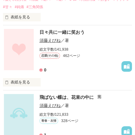
#甘々
#鈍痛
#三角関係
隣に住むのは、哲といいます。

作品を読む
表紙を見る
赤い髪で、ﾚｯﾄﾞﾂｪｯﾍﾟﾘﾝを歌わせたら萌え死にそうになるほど
カッコいいです(当社比)

日々共に一緒に笑おう
『あたし…脱がなくていいですか？』

須藤えびね
／著
そんな私たち＋数人の、よくあるかも知れない、恋愛模様。

総文字数/141,938
見えない傷を抱えた、15の少女。

462ページ
恋愛(その他)
必死に、卑屈に、純粋に。

まったりゆったり、激動です。

さも、何でもないかのように。

0
痛くて甘くて、甘くて苦い。 

表紙を見る
そんな、三角関係、同居恋愛。

飛ばない蝶は、花束の中に
完
たぶん恋、きっと愛

須藤えびね
／著
作品を読む
朝の旋律、chocolate

総文字数/121,833
【続】朝の旋律、chocolate

328ページ
青春・友情
作品を読む
上記２作品における、短編集
