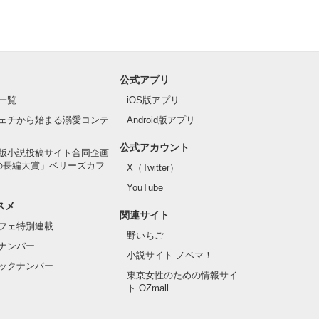
公式アプリ
一覧
iOS版アプリ
ェチから始まる溺愛コンテ
Android版アプリ
公式アカウント
版小説投稿サイト合同企画
の長編大賞」ベリーズカフ
X（Twitter）
YouTube
スメ
関連サイト
フェ特別連載
野いちご
ナンバー
小説サイト ノベマ！
ックナンバー
東京女性のための情報サイ
ト OZmall