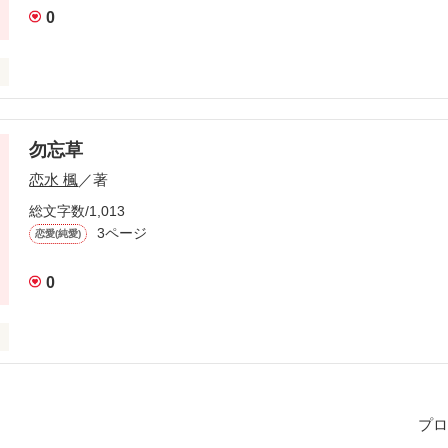
0
幸せ者なんですよ」



勿忘草
恋水 楓
／著
患者

総文字数/1,013
3ページ
恋愛(純愛)
ですか」

0
ずっと好きでした。

葉が

るべです。

ゃない？」

プロ