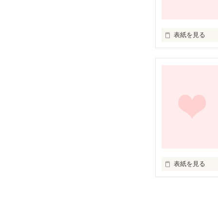
表紙を見る
「秋先生、私は
「…っ、バ、カ」
病院の息子　×　
「なんで笑うん
秋先生、ずっと
貴方に貰った言
表紙を見る
私の生きる道し
「楽しいからじ
好き。
