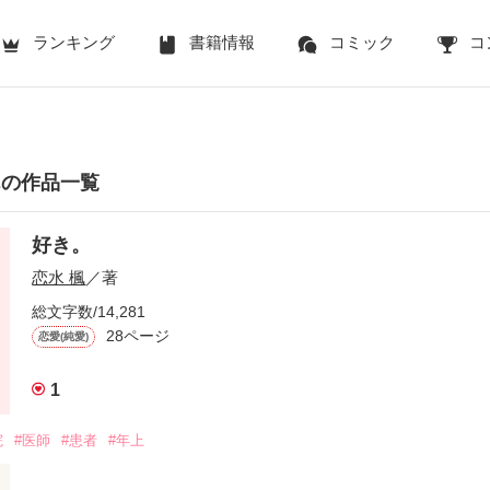
ランキング
書籍情報
コミック
コ
んの作品一覧
好き。
恋水 楓
／著
総文字数/14,281
28ページ
恋愛(純愛)
1
院
#医師
#患者
#年上