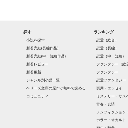
「春架様、今日
そう言って笑っ
〈2012.11.01〉　
自己的な作り笑い
〈2016.08.01〉　
探す
ランキング
PV数　34751突
と

読者数 83人突破
小説を探す
恋愛（総合）
「こんなところ
新着完結(長編作品)
恋愛（長編）
本棚に入れてく
無意識の作り笑い
新着完結(中・短編作品)
恋愛（中・短編）
そう言って温か
新着レビュー
ファンタジー（総
優しい皆様に恵
新着更新
ファンタジー
ジャンル別小説一覧
恋愛ファンタジー
どちらが

「……っ、春架
ベリーズ文庫の原作が無料で読める
実用・エッセイ
コミュニティ
ミステリー・サス
そう言って悲し
どれだけ

青春・友情
ノンフィクション
ホラー・オカルト
悲しいと思いま
歴史・時代