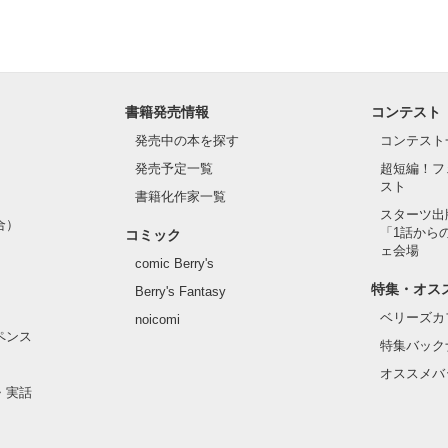
は空がとても綺麗ですよ」

たのは誰だったか

start



start2

書籍発売情報
コンテスト
破



発売中の本を探す
コンテスト
にいては風邪を引かれてしまいます」

発売予定一覧
超短編！フ
ださった方々に感謝です。

スト


書籍化作家一覧
い毛布を差し出したのは誰だったか

スターツ出
合）
「1話から
まれています
コミック
ェ会場
comic Berry's
特集・オス
Berry's Fantasy
作品を読む
様」

ベリーズカ
noicomi
ペンス
特集バック
そうに笑ったのは誰だったか

オススメバ
・実話
すか
