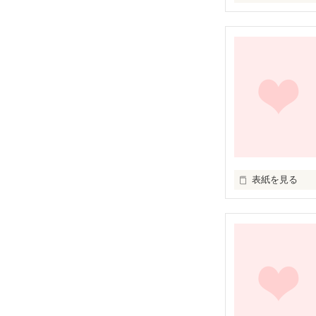
「あーくん、好
「…はいはい」

あーくんは、素
優しいお兄ちゃ
表紙を見る
「秋くん秋くん
未編集
「似合う似合う
秋くんは、ちょ
自慢のお兄さん