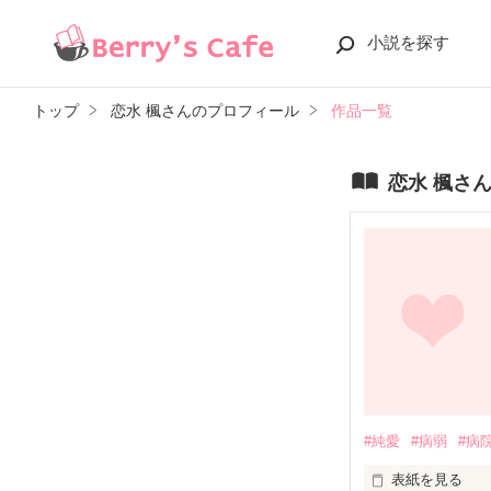
小説を探す
トップ
恋水 楓さんのプロフィール
作品一覧
恋水 楓さ
#純愛
#病弱
#病
表紙を見る