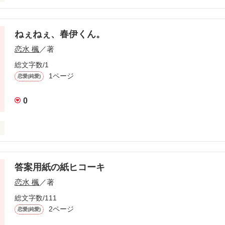
き」

ねぇねぇ、春伊くん。
恋水 楓
／著
総文字数/1
1ページ
恋愛(純愛)
っ気ないけど

んだった。

0
！どう、似合うかな！？」

、しつこいっつの」

答案用紙の紙ヒコーキ
作品を読む
恋水 楓
／著
総文字数/111
っと乱暴だけど

2ページ
恋愛(純愛)
だった。
