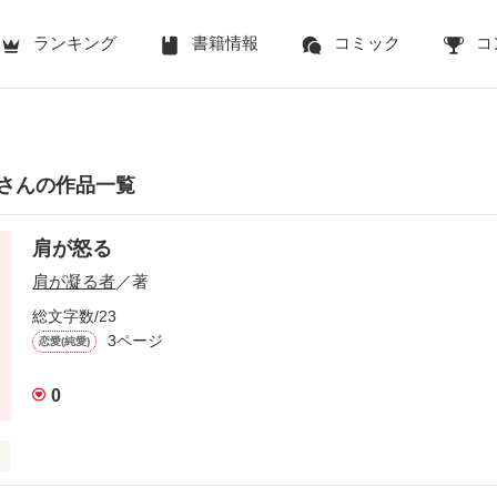
ランキング
書籍情報
コミック
コ
さんの作品一覧
肩が怒る
肩が凝る者
／著
総文字数/23
3ページ
恋愛(純愛)
0