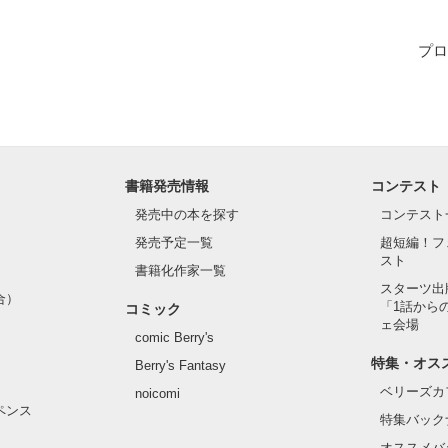
プロ
作品を読む
書籍発売情報
コンテスト
発売中の本を探す
コンテスト
発売予定一覧
超短編！フ
スト
書籍化作家一覧
スターツ出
合）
「1話から
コミック
ェ会場
comic Berry's
特集・オス
Berry's Fantasy
ベリーズカ
noicomi
ペンス
特集バック
オススメバ