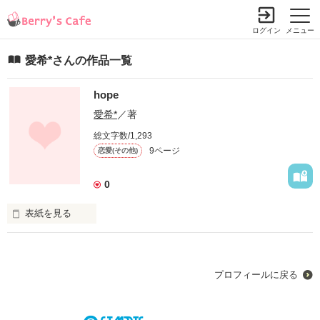
ログイン
メニュー
愛希*さんの作品一覧
hope
愛希*
／著
総文字数/1,293
9ページ
恋愛(その他)
0
表紙を見る
プロフィールに戻る