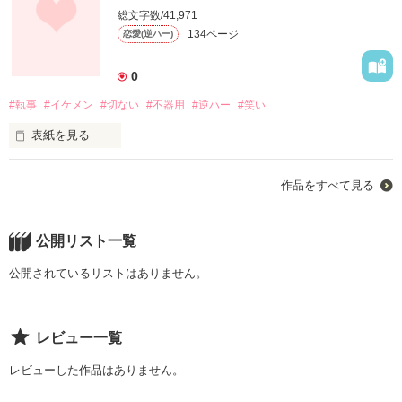
椎名 美鈴

総文字数/41,971
134ページ
恋愛(逆ハー)
地味な子でいじめられている。

0
そして、水沢 琉生が大の苦手。

#執事
#イケメン
#切ない
#不器用
#逆ハー
#笑い
表紙を見る
水沢 琉生

作品をすべて見る
ある日、私の家に執事が四人になった

学年一の王子様

すべて完璧、欠点なし

公開リスト一覧
それも、イケメン

公開されているリストはありません。
そんな、真逆な二人の物語。

「遊紗、愛してる…食べていい？」

レビュー一覧
＊ゆっくり更新頑張ります。

レビューした作品はありません。
「きゃっ/////ちょっ!////:」

＊３月３日始まり
