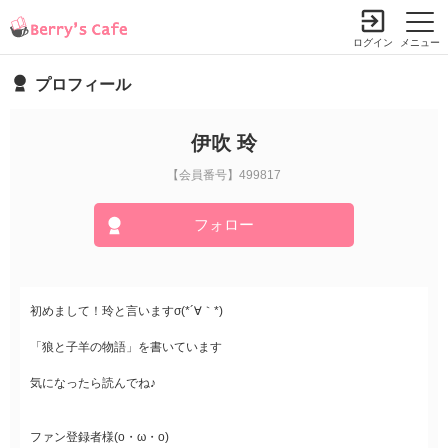
ログイン
メニュー
プロフィール
伊吹 玲
【会員番号】499817
フォロー
初めまして！玲と言いますσ(*´∀｀*)
「狼と子羊の物語」を書いています
気になったら読んでね♪
ファン登録者様(o・ω・o)