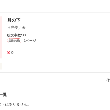
月の下
月光夢
／著
総文字数/90
1ページ
恋愛(純愛)
0
作
作品を読む
一覧
ストはありません。