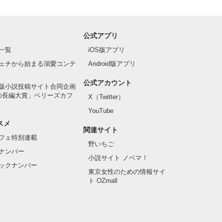
公式アプリ
一覧
iOS版アプリ
ェチから始まる溺愛コンテ
Android版アプリ
公式アカウント
版小説投稿サイト合同企画
の長編大賞」ベリーズカフ
X（Twitter）
YouTube
スメ
関連サイト
フェ特別連載
野いちご
ナンバー
小説サイト ノベマ！
ックナンバー
東京女性のための情報サイ
ト OZmall