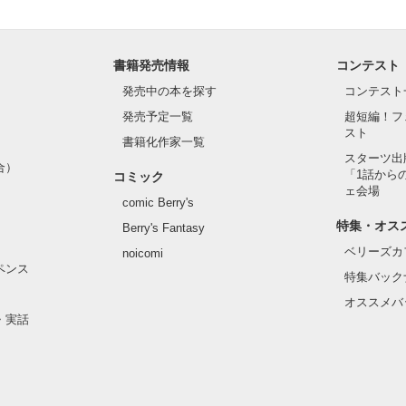
書籍発売情報
コンテスト
発売中の本を探す
コンテスト
発売予定一覧
超短編！フ
スト
書籍化作家一覧
スターツ出
合）
「1話から
コミック
ェ会場
comic Berry's
特集・オス
Berry's Fantasy
ベリーズカ
noicomi
ペンス
特集バック
オススメバ
・実話