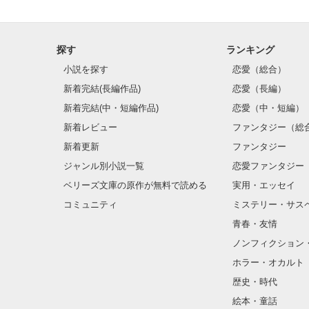
探す
ランキング
小説を探す
恋愛（総合）
新着完結(長編作品)
恋愛（長編）
新着完結(中・短編作品)
恋愛（中・短編）
新着レビュー
ファンタジー（総
新着更新
ファンタジー
ジャンル別小説一覧
恋愛ファンタジー
ベリーズ文庫の原作が無料で読める
実用・エッセイ
コミュニティ
ミステリー・サス
青春・友情
ノンフィクション
ホラー・オカルト
歴史・時代
絵本・童話