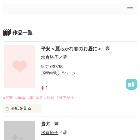
作品一覧
平安＜麗らかな春のお昼に＞
完
水倉塔子
／著
総文字数/766
5ページ
恋愛(純愛)
1
#平安
#短編
#帝
#姫
#純愛
#昼下がり
表紙を見る
貴方
完
水倉塔子
／著
平安モチーフ恋愛短編
