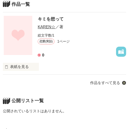
作品一覧
キミを想って
KAREN☆
／著
総文字数/1
1ページ
恋愛(実話)
0
表紙を見る
スキだよ。

作品をすべて見る
あの時、キミへの想いを消さなくてよかった。

今、こうしてそばにいられるんだから。

公開リスト一覧
公開されているリストはありません。
私の願いはただ１つ。

『このしあわせがずっと続きますように…』
