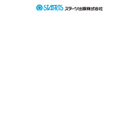
の順です!!一緒に書いてくれる方募集中です!

生徒希望は大歓迎です!友希も大歓迎です!!

よろしくおねがいします!!

________________________

初めましてw悪崎熱魔だ!!

言っておくが荒らしとかはやめてくれ!

パクリは無いと思うけど!!((

書き込みの際で他の人の迷惑になるようなコメントはやめてく
れよな?

この小説では何か俺早く死ぬ((

あっネタバレしちゃった☆(*σ･ω･`*)てへぺろ((

まぁ宜しくな!!
