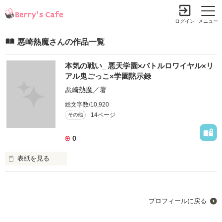
ログイン
メニュー
悪崎熱魔さんの作品一覧
本気の戦い_ 悪天学園×バトルロワイヤル×リ
アル鬼ごっこ×学園黙示録
悪崎熱魔
／著
総文字数/10,920
14ページ
その他
0
表紙を見る
初めまして!悪崎熱王です!

今回は共同小説です!!

プロフィールに戻る
熱王→熱魔→桜威→零夜→夏魔→琥珀→オルド
