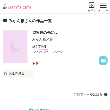
ログイン
メニュー
みかん箱さんの作品一覧
望遠鏡の先には
みかん箱
／著
総文字数/1
1ページ
ファンタジー
0
表紙を見る
寒空の下、背中に望遠鏡を担ぎ、緩やかな坂道を自転車で駆け
上がると、そこには不思議な世界が待っていました。
プロフィールに戻る
作品を読む