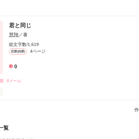
君と同じ
慧翔
／著
総文字数/1,619
4ページ
恋愛(純愛)
0
恋愛
#メール


作
わなかった・・・

らは違った

一覧