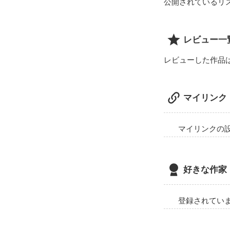
公開されているリ
レビュー一
荒井柚那（あら
レビューした作品
女バド＆男バド
マイリンク
マイリンクの
好きな作家
登録されてい