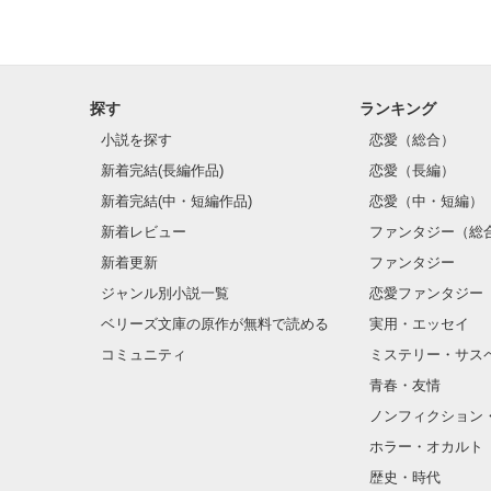
探す
ランキング
小説を探す
恋愛（総合）
新着完結(長編作品)
恋愛（長編）
新着完結(中・短編作品)
恋愛（中・短編）
新着レビュー
ファンタジー（総
新着更新
ファンタジー
ジャンル別小説一覧
恋愛ファンタジー
ベリーズ文庫の原作が無料で読める
実用・エッセイ
コミュニティ
ミステリー・サス
青春・友情
ノンフィクション
ホラー・オカルト
歴史・時代