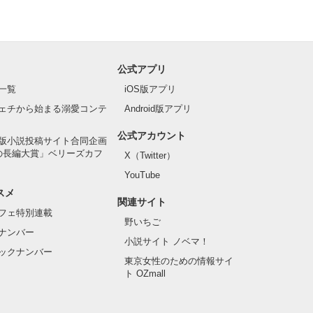
公式アプリ
一覧
iOS版アプリ
ェチから始まる溺愛コンテ
Android版アプリ
公式アカウント
版小説投稿サイト合同企画
の長編大賞」ベリーズカフ
X（Twitter）
YouTube
スメ
関連サイト
フェ特別連載
野いちご
ナンバー
小説サイト ノベマ！
ックナンバー
東京女性のための情報サイ
ト OZmall