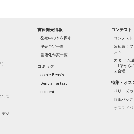
書籍発売情報
コンテスト
発売中の本を探す
コンテスト
発売予定一覧
超短編！フ
スト
書籍化作家一覧
スターツ出
合）
「1話から
コミック
ェ会場
comic Berry's
特集・オス
Berry's Fantasy
ベリーズカ
noicomi
ペンス
特集バック
オススメバ
・実話