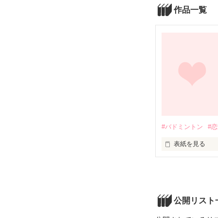
作品一覧
#バドミントン
#
表紙を見る
君と同じー・・・
最初は何とも思
でも、あの日か
公開リスト
あなたと会って
