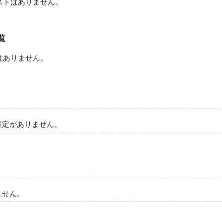
ストはありません。
覧
いゆな）＆河野佑希（河野佑希）　

はありません。
↑
作品を読む
設定がありません。
ません。