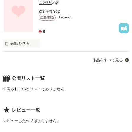
亜津紗
／著
総文字数/962
3ページ
恋愛(実話)
0
表紙を見る
 こんなに人を想って　

作品をすべて見る
 こんなに信じようと思って　

 こんなに心からきみが消えない・・・　

公開リスト一覧
 でもあなたは

公開されているリストはありません。
 あたしのもとにはきてくれない・・・

レビュー一覧
レビューした作品はありません。
 亜津紗こと私が本当に体験した話しです
