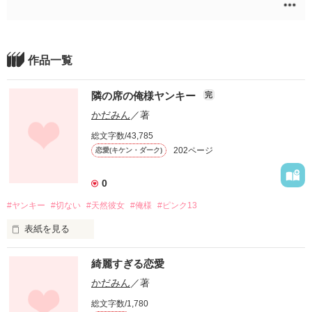
作品一覧
隣の席の俺様ヤンキー
完
かだみん
／著
総文字数/43,785
202ページ
恋愛(キケン・ダーク)
0
#ヤンキー
#切ない
#天然彼女
#俺様
#ピンク13
表紙を見る
綺麗すぎる恋愛
何度もすれ違って

遠回りしたこともあったけど

かだみん
／著
総文字数/1,780
私は
