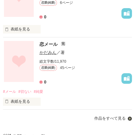
6ページ
恋愛(純愛)
俺様ヤンキーな、あなたが大好きです。
0
表紙を見る
作品を読む
恋メール
完
「てめぇの顔むかつくんだけど。」

かだみん
／著
総文字数/11,970
「・・は？」

45ページ
恋愛(純愛)
学校１モテてる私。

0
相沢　舞。

#メール
#切ない
#純愛
表紙を見る
そして、学校１モテてるアイツ。

井上　優雅。

Ｑ.好きな人との出会いは？

作品をすべて見る
Ａ.メールです。

周りからはなぜか付き合ってるっていう噂も流れてて。
