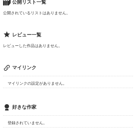
公開リスト一覧
あーもううんざり。

Ｑ.会ったことはありますか？

公開されているリストはありません。
Ａ.ありません。

美男美女の恋がスタートするなんて夢にも思ってなかった＿＿
＿。
レビュー一覧
Ｑ.どこを好きになりましたか？

レビューした作品はありません。
作品を読む
Ａ.性格です。

マイリンク
こんな恋愛。

間違ってますか？
マイリンクの設定がありません。
作品を読む
好きな作家
登録されていません。