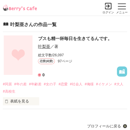
ログイン
メニュー
叶梨亜さんの作品一覧
ブスも精一杯毎日を生きてるんです。
叶梨亜
／著
総文字数/26,097
97ページ
恋愛(純愛)
0
#同居
#年の差
#年齢差
#女の子
#恋愛
#社会人
#俺様
#イケメン
#大人
#高校生
表紙を見る
ブスだって日々を精一杯生きている！！

プロフィールに戻る
ある日突然家を追い出されてしまった晴奈は、住宅街で途方に