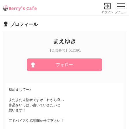
ログイン
メニュー
プロフィール
まえゆき
【会員番号】512391
フォロー
初めましてー♪
まだまだ未熟者ですがこれから良い
作品をいっぱい書いていきたいと
思います！
アドバイスや感想聞かせて下さい！