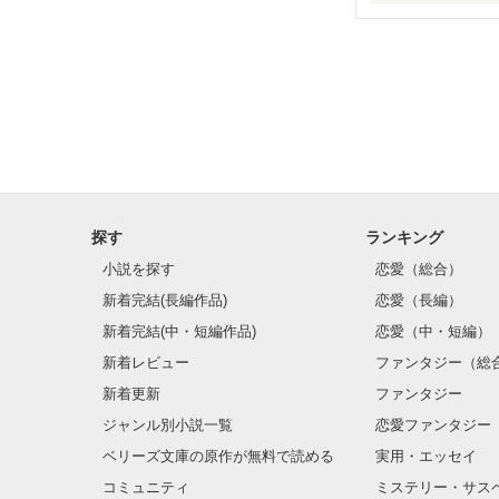
タブー

～秘密の恋～

「彼氏がいるの
＊　＊　＊

探す
ランキング
大学を卒業して
小説を探す
恋愛（総合）
それと同時に始
新着完結(長編作品)
恋愛（長編）
寂しくないなん
新着完結(中・短編作品)
恋愛（中・短編）
新着レビュー
ファンタジー（総
－－－

新着更新
ファンタジー
ジャンル別小説一覧
恋愛ファンタジー
大学を卒業して
ベリーズ文庫の原作が無料で読める
実用・エッセイ
あの頃も、先生
コミュニティ
ミステリー・サス