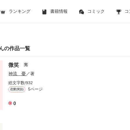
ランキング
書籍情報
コミック
コ
んの作品一覧
微笑
完
神流 憂
／著
総文字数/932
5ページ
恋愛(実話)
0