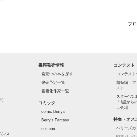
プロ
に飲み会で…」

書籍発売情報
コンテスト
、社会人になった私。

発売中の本を探す
コンテスト
まった、彼氏との遠距離恋愛。

発売予定一覧
超短編！フ
スト
て言ったら、嘘になるけど…。

書籍化作家一覧
スターツ出
合）
「1話から
コミック
ェ会場
comic Berry's
から会っていなかった先生と飲みに行くことになった。

特集・オス
Berry's Fantasy
ベリーズカ
noicomi
はよく学生をご飯に連れて行ってくれて

ペンス
特集バック