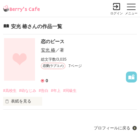
ログイン
メニュー
安光 椿さんの作品一覧
恋のピース
安光 椿
／著
総文字数/3,035
7ページ
恋愛(ラブコメ)
0
#高校生
#幼なじみ
#告白
#年上
#同級生
表紙を見る
恋のピース《幼なじみの物語》

三人の高校生の幼なじみの恋愛。

プロフィールに戻る
彩愛は恋愛経験豊富だか、色々問題のある女の子。
