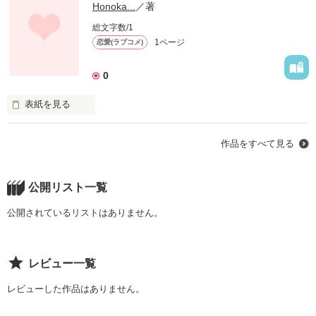
Honoka...
／著
総文字数/1
1ページ
恋愛(ラブコメ)
0
表紙を見る
作品をすべて見る
公開リスト一覧
MonDay

pm9:00open

公開されているリストはありません。
レビュー一覧
「MD9へ、ようこそ」

レビューした作品はありません。